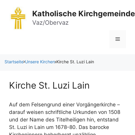
Zum
Inhalt
Katholische Kirchgemeinde
springen
Vaz/Obervaz
Menü
Startseite
Unsere Kirchen
Kirche St. Luzi Lain
Kirche St. Luzi Lain
Auf dem Felsengrund einer Vorgängerkirche –
darauf weisen schriftliche Urkunden von 1508
und der Name des Titelheiligen hin, entstand
St. Luzi in Lain um 1678-80. Das barocke
Kircheninnere beherbergt unzählige