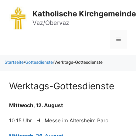
Zum
Inhalt
Katholische Kirchgemeinde
springen
Vaz/Obervaz
Menü
Startseite
Gottesdienste
Werktags-Gottesdienste
Werktags-Gottesdienste
Mittwoch, 12. August
10.15 Uhr Hl. Messe im Altersheim Parc
Mittwoch, 26. Au
g
ust