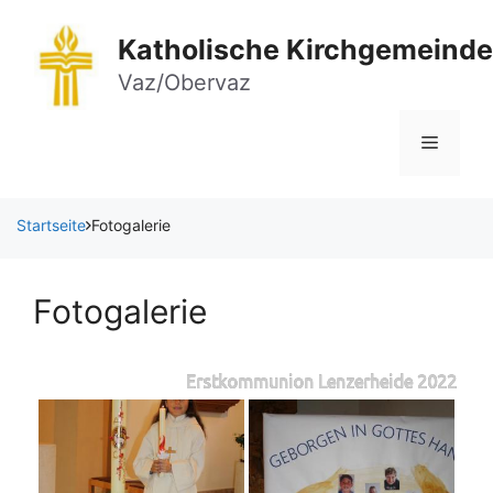
Zum
Inhalt
Katholische Kirchgemeinde
springen
Vaz/Obervaz
Menü
Startseite
Fotogalerie
Fotogalerie
Erstkommunion Lenzerheide 2022