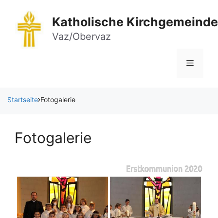
Zum
Inhalt
Katholische Kirchgemeinde
springen
Vaz/Obervaz
Menü
Startseite
Fotogalerie
Fotogalerie
Erstkommunion 2020