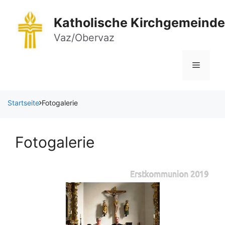
Zum
Inhalt
Katholische Kirchgemeinde
springen
Vaz/Obervaz
Menü
Startseite
Fotogalerie
Fotogalerie
Erstkommunion 2019